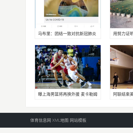
马布里：团结一致对抗新冠肺炎
用努力证明
我们终将
前的篮球
曝上海男篮将再换外援 麦卡勒姆
阿联结束美
已抵华或
归广东队
体育信息网
XML地图
网站模板