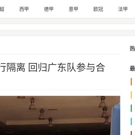
超
西甲
德甲
意甲
欧冠
法甲
热
行隔离 回归广东队参与合
最