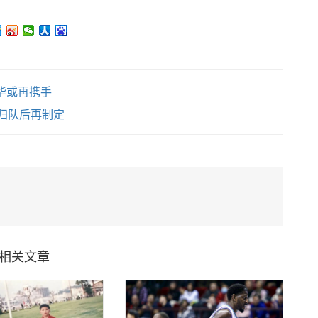
华或再携手
援归队后再制定
相关文章