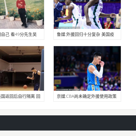
自己 看49分先生吴
鲁媒:外援回归十分复杂 美国疫
旅
情致哈德
国返回后自行隔离 回
京媒:CBA尚未确定外援使用政策
外援归队