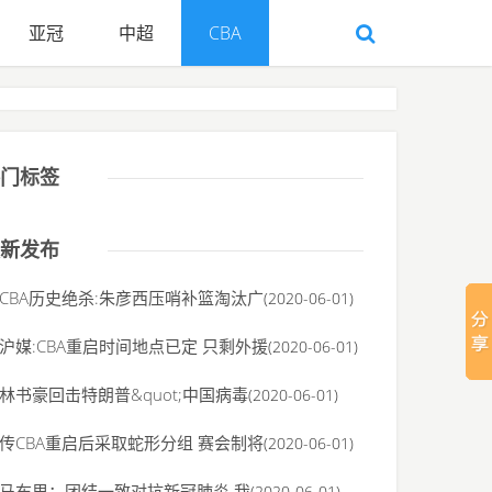
亚冠
中超
CBA
门标签
新发布
CBA历史绝杀:朱彦西压哨补篮淘汰广
(2020-06-01)
沪媒:CBA重启时间地点已定 只剩外援
(2020-06-01)
林书豪回击特朗普&quot;中国病毒
(2020-06-01)
传CBA重启后采取蛇形分组 赛会制将
(2020-06-01)
马布里：团结一致对抗新冠肺炎 我
(2020-06-01)