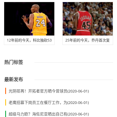
年是隔离期间
贾巴尔魔术师乔
12年前的今天，科比独砍53
25年前的今天，乔丹首次复
分，主场不敌灰
出第五场比赛
热门标签
最新发布
光阴荏苒！开拓者官方晒今昔球员
(2020-06-01)
老鹰招募下岗员工在餐厅工作，为
(2020-06-01)
超级马力欧？海佐尼亚晒出自己有
(2020-06-01)