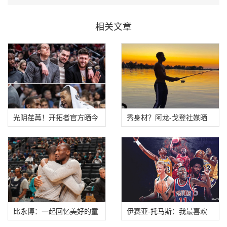
相关文章
光阴荏苒！开拓者官方晒今
秀身材？阿龙-戈登社媒晒
昔球员对比：
出自己半裸钓鱼
比永博：一起回忆美好的童
伊赛亚-托马斯：我最喜欢