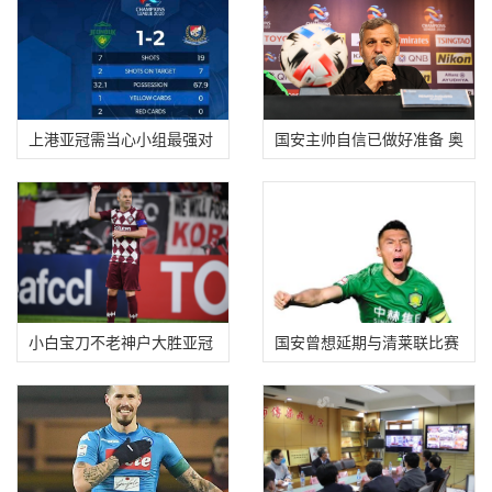
上港亚冠需当心小组最强对
国安主帅自信已做好准备 奥
手 J联赛冠军
古斯托期待亚
小白宝刀不老神户大胜亚冠
国安曾想延期与清莱联比赛
新军 恒大警惕
于大宝李磊能